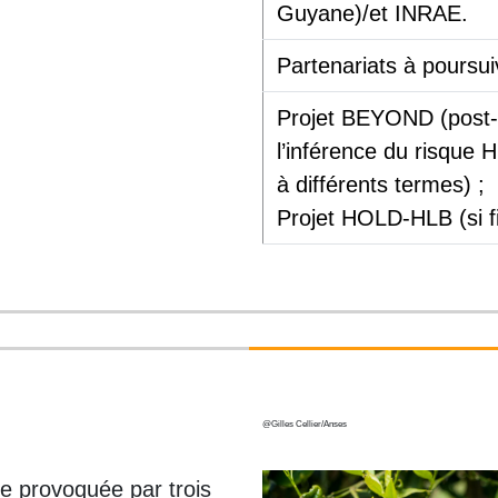
Guyane)/et INRAE.
Partenariats à poursui
Projet BEYOND (post-d
l’inférence du risque 
à différents termes) ;
Projet HOLD-HLB (si f
@Gilles Cellier/Anses
e provoquée par trois