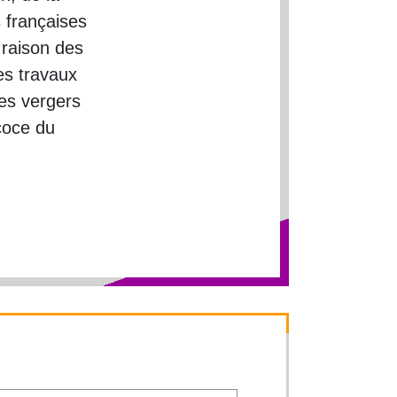
 françaises
 raison des
es travaux
des vergers
écoce du