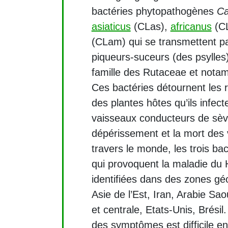
bactéries phytopathogènes
Ca
asiaticus
(CLas),
africanus
(CL
(CLam) qui se transmettent pa
piqueurs-suceurs (des psylles)
famille des Rutaceae et not
Ces bactéries détournent les r
des plantes hôtes qu’ils infect
vaisseaux conducteurs de sèv
dépérissement et la mort des
travers le monde, les trois b
qui provoquent la maladie du 
identifiées dans des zones gé
Asie de l’Est, Iran, Arabie Sa
et centrale, Etats-Unis, Brésil
des symptômes est difficile en