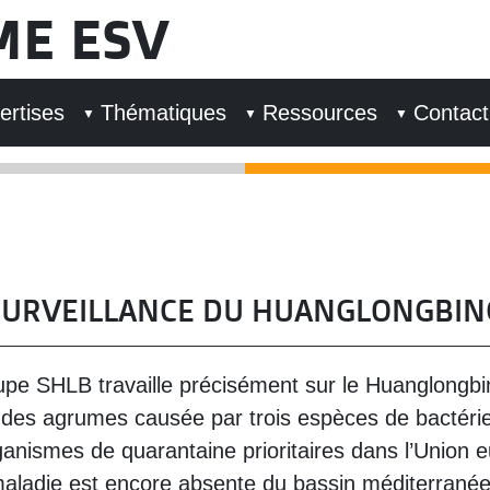
ME ESV
ertises
Thématiques
Ressources
Contact
SURVEILLANCE DU HUANGLONGBIN
upe SHLB travaille précisément sur le Huanglongbi
des agrumes causée par trois espèces de bactérie
nismes de quarantaine prioritaires dans l’Union 
aladie est encore absente du bassin méditerranée