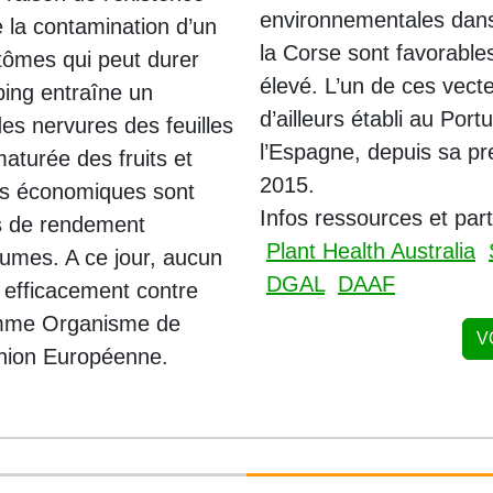
environnementales dans
 la contamination d’un
la Corse sont favorable
tômes qui peut durer
élevé. L’un de ces vect
ing entraîne un
d’ailleurs établi au Port
es nervures des feuilles
l’Espagne, depuis sa pr
maturée des fruits et
2015.
es économiques sont
Infos ressources et par
s de rendement
Plant Health Australia
agrumes. A ce jour, aucun
DGAL
DAAF
r efficacement contre
omme Organisme de
V
’Union Européenne.