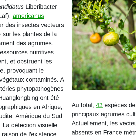
ndidatus
Liberibacter
af),
americanus
r des insectes vecteurs
 sur les plantes de la
amment des agrumes.
essources nutritives
ent, et obstruent les
e, provoquant le
 végétaux contaminés. A
actéries phytopathogènes
Huanglongbing ont été
Au total,
43
espèces de 
ographiques en Afrique,
principaux agrumes cult
oudite, Amérique du Sud
Actuellement, les vect
. La détection visuelle
absents en France métro
 raison de l’existence