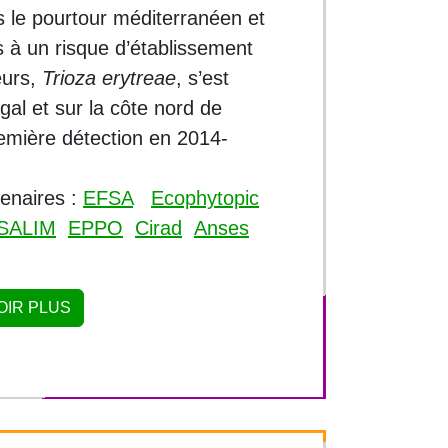
 le pourtour méditerranéen et
s à un risque d’établissement
eurs,
Trioza erytreae
, s’est
ugal et sur la côte nord de
emière détection en 2014-
tenaires :
EFSA
Ecophytopic
SALIM
EPPO
Cirad
Anses
OIR PLUS