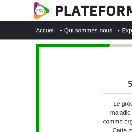
Aller au contenu principal
PLATEFOR
MAIN NAVIGATION
Accueil
Qui sommes-nous
Exp
Le gro
maladie 
comme orga
Cette m