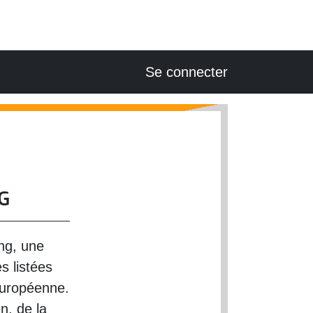
USER ACCOUNT
Se connecter
G
ng, une
s listées
européenne.
n, de la