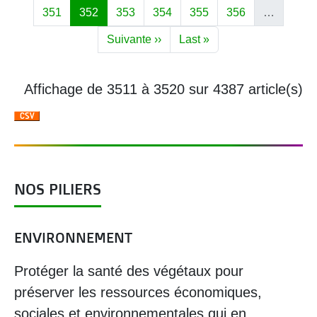
Page
Page
Page
Page
Page
Page
351
352
353
354
355
356
…
Page suivante
Dernière page
Suivante ››
Last »
Affichage de 3511 à 3520 sur 4387 article(s)
NOS PILIERS
ENVIRONNEMENT
Protéger la santé des végétaux pour
préserver les ressources économiques,
sociales et environnementales qui en