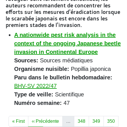
auteurs recommandent de concentrer les
efforts sur les mesures d’éradication lorsque
le scarabée japonais est encore dans les
premiers stades de l’invasion.
A nationwide pest risk analysis in the
context of the ongoing Japanese beetle
invasion in Continental Europe
Sources:
Sources médiatiques
Organisme nuisible:
Popillia japonica
Paru dans le bulletin hebdomadaire:
BHV-SV 2022/47
Type de veille:
Scientifique
Numéro semaine:
47
PAGINATION
Première page
Page précédente
Page
Page
Page
« First
‹‹ Précédente
…
348
349
350