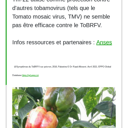
d'autres tobamovirus (tels que le
Tomato mosaic virus, TMV) ne semble
pas être efficace contre le ToBRFV.
Infos ressources et partenaires :
Anses
@
Symptômes du
ToBRFV sur poivron, 2016, Palestine © Dr Raed Alkowni. Avril 2021.
EPPO Global
Database
https://gd.eppo.int