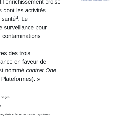
t l’enrichissement croisé
 dont les activités
3
a santé
. Le
 surveillance pour
s contaminations
es des trois
lance en faveur de
 est nommé
contrat One
 Plateformes). »
auvages
e
, végétale et la santé des écosystèmes