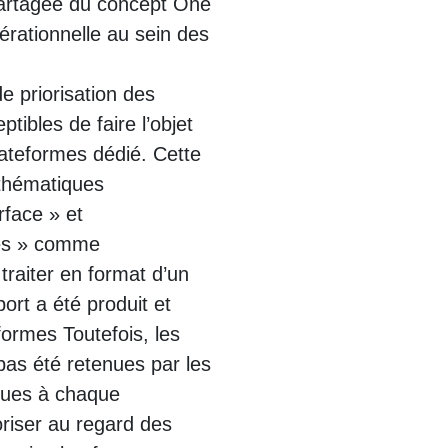
artagée du concept One
érationnelle au sein des
 priorisation des
ibles de faire l’objet
lateformes dédié. Cette
s thématiques
rface » et
nes » comme
traiter en format d’un
ort a été produit et
formes Toutefois, les
as été retenues par les
iques à chaque
oriser au regard des