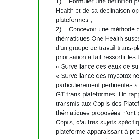
1) Formuler une définition p
Health et de sa déclinaison op
plateformes ;
2) Concevoir une méthode de
thématiques One Health suscept
d’un groupe de travail trans-p
priorisation a fait ressortir le
« Surveillance des eaux de su
« Surveillance des mycotoxi
particulièrement pertinentes à 
GT trans-plateformes. Un rapp
transmis aux Copils des Plate
thématiques proposées n’ont p
Copils, d’autres sujets spécif
plateforme apparaissant à pri