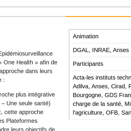
Animation
DGAL, INRAE, Anses
Epidémiosurveillance
 « One Health » afin de
Participants
 approche dans leurs
Acta-les instituts tec
 :
Adilva, Anses, Cirad
che plus intégrative
Bourgogne, GDS Franc
h – Une seule santé)
charge de la santé, M
nt, cette approche
l’agriculture, OFB, S
es Plateformes
dre leurs objectifs de