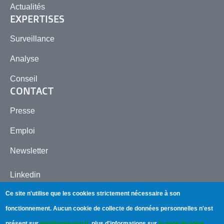
Actualités
EXPERTISES
Surveillance
Analyse
Conseil
CONTACT
Presse
Emploi
Newsletter
Linkedin
Ce site n'utilise que les cookies strictement nécessaire à son
fonctionnement.
Aucun cookie de collecte de données personnelles n'est
présent sur
plateforme-esv.fr
, plus d'informations sur
la page de notre