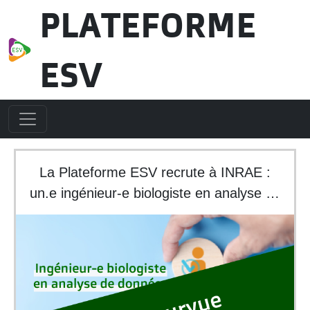
Aller au contenu principal
PLATEFORME
ESV
La Plateforme ESV recrute à INRAE :
un.e ingénieur-e biologiste en analyse de
données