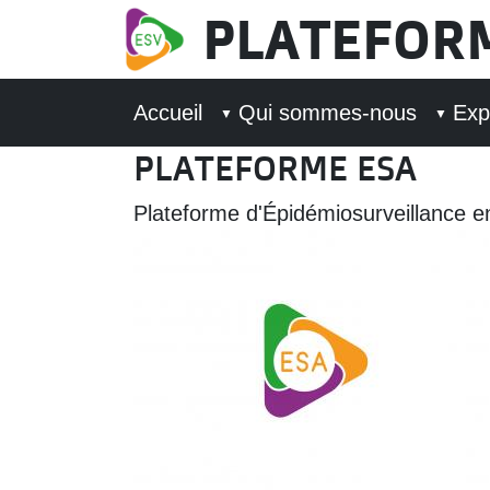
Aller au contenu principal
PLATEFOR
MAIN NAVIGATION
Accueil
Qui sommes-nous
Exp
PLATEFORME ESA
Signification acronyme
Plateforme d'Épidémiosurveillance 