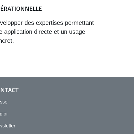
ÉRATIONNELLE
velopper des expertises permettant
e application directe et un usage
ncret.
ONTACT
esse
ploi
sletter