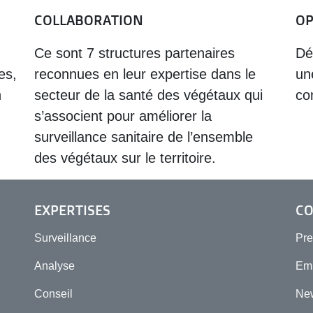
COLLABORATION
OP
Ce sont 7 structures partenaires
Dé
es,
reconnues en leur expertise dans le
un
n
secteur de la santé des végétaux qui
co
s’associent pour améliorer la
surveillance sanitaire de l’ensemble
des végétaux sur le territoire.
EXPERTISES
C
Surveillance
Pr
Analyse
Em
Conseil
New