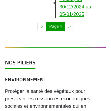
30/12/2024
au
05/01/2025
PAGINATION
Page précédente
Page suivante
‹‹
Page 4
››
NOS PILIERS
ENVIRONNEMENT
Protéger la santé des végétaux pour
préserver les ressources économiques,
sociales et environnementales qui en